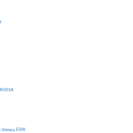
H
HK353A
 и Шварц ESW