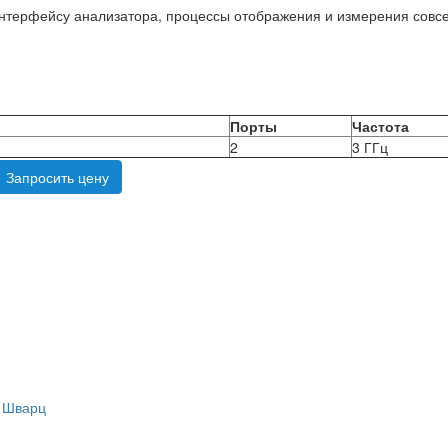
нтерфейсу анализатора, процессы отображения и измерения совсе
Порты
Частота
2
3 ГГц
Запросить цену
 Шварц