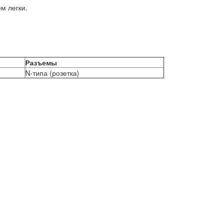
м легки.
Разъемы
N-типа (розетка)