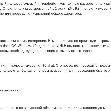
ный пользовательский интерфейс и компактные размеры анализат
 Опция анализа во временной области (ZNL-K2) и опция измерени
ую для проведения испытаний общего характера.
 настройки схемы измерения. Измерения можно производить сразу
а базе ОС Windows 10, делающая ZNLE полностью автономным ан
жность, необходимую для решения самых сложных задач.
(тип.) (полоса измерения 10 кГц). Это позволяет проводить чрезв
используются большие полосы измерения для проведения быстрых
ри решения:
нии анализа во временной области или влиянии расстояния до мес