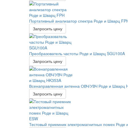
Портативный анализатор спектра Роде и Шварц FP
Запросить цену
Преобразователь частоты Роде и Шварц SGU100A
Запросить цену
Всенаправленная антенна ОВЧ/УВЧ Роде и Шварц 
Запросить цену
Тестовый приемник электромагнитных помех Роде