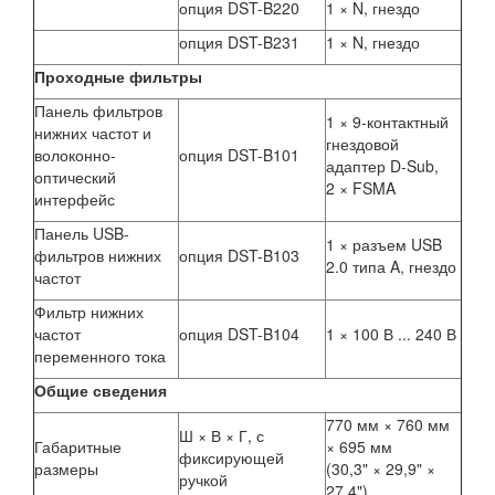
опция DST-B220
1 × N, гнездо
опция DST-B231
1 × N, гнездо
Проходные фильтры
Панель фильтров
1 × 9-контактный
нижних частот и
гнездовой
волоконно-
опция DST-B101
адаптер D-Sub,
оптический
2 × FSMA
интерфейс
Панель USB-
1 × разъем USB
фильтров нижних
опция DST-B103
2.0 типа A, гнездо
частот
Фильтр нижних
частот
опция DST-B104
1 × 100 В ... 240 В
переменного тока
Общие сведения
770 мм × 760 мм
Ш × В × Г, с
Габаритные
× 695 мм
фиксирующей
размеры
(30,3" × 29,9" ×
ручкой
27,4")