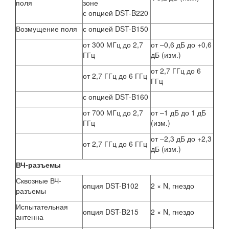
поля
зоне
с опцией DST-B220
Возмущение поля
с опцией DST-B150
от 300 МГц до 2,7
от –0,6 дБ до +0,6
ГГц
дБ (изм.)
от 2,7 ГГц до 6
от 2,7 ГГц до 6 ГГц
ГГц
с опцией DST-B160
от 700 МГц до 2,7
от –1 дБ до 1 дБ
ГГц
(изм.)
от –2,3 дБ до +2,3
от 2,7 ГГц до 6 ГГц
дБ (изм.)
ВЧ-разъемы
Сквозные ВЧ-
опция DST-B102
2 × N, гнездо
разъемы
Испытательная
опция DST-B215
2 × N, гнездо
антенна