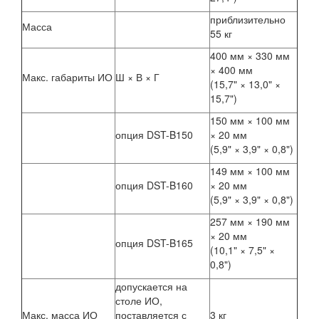
приблизительно
Масса
55 кг
400 мм × 330 мм
× 400 мм
Макс. габариты ИО
Ш × В × Г
(15,7" × 13,0" ×
15,7")
150 мм × 100 мм
опция DST-B150
× 20 мм
(5,9" × 3,9" × 0,8")
149 мм × 100 мм
опция DST-B160
× 20 мм
(5,9" × 3,9" × 0,8")
257 мм × 190 мм
× 20 мм
опция DST-B165
(10,1" × 7,5" ×
0,8")
допускается на
столе ИО,
Макс. масса ИО
поставляется с
3 кг