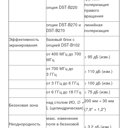
поляризация
опция DST-B220
правого
вращения
опции DST-B270 и
линейная
DST-B270
поляризация
Эффективность
базовый блок с
экранирования
опцией DST-B102
от 400 МГц до 700
> 95 дБ (изм.)
МГц
от 700 МГц до
> 110 дБ (изм.)
3 ГГц
от 3 ГГц до 6 ГГц
> 100 дБ (изм.)
от 6 ГГц до 18 ГГц
> 75 дБ (изм.)
200 мм × 30 мм
над столом ИО, ∅ ×
Безэховая зона
L (цилиндрическая)
(7,9" × 1,2")
макс. изменение
Неоднородность
поля в безэховой
< 3,2 дБ (изм.)