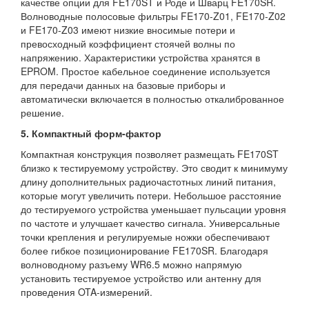
качестве опции для FE170ST и Роде и Шварц FE170SR.
Волноводные полосовые фильтры FE170-Z01, FE170-Z02
и FE170-Z03 имеют низкие вносимые потери и
превосходный коэффициент стоячей волны по
напряжению. Характеристики устройства хранятся в
EPROM. Простое кабельное соединение используется
для передачи данных на базовые приборы и
автоматически включается в полностью откалиброванное
решение.
5. Компактный форм-фактор
Компактная конструкция позволяет размещать FE170ST
близко к тестируемому устройству. Это сводит к минимуму
длину дополнительных радиочастотных линий питания,
которые могут увеличить потери. Небольшое расстояние
до тестируемого устройства уменьшает пульсации уровня
по частоте и улучшает качество сигнала. Универсальные
точки крепления и регулируемые ножки обеспечивают
более гибкое позиционирование FE170SR. Благодаря
волноводному разъему WR6.5 можно напрямую
установить тестируемое устройство или антенну для
проведения OTA-измерений.