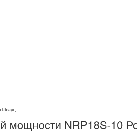
и Шварц
ой мощности NRP18S-10 Р