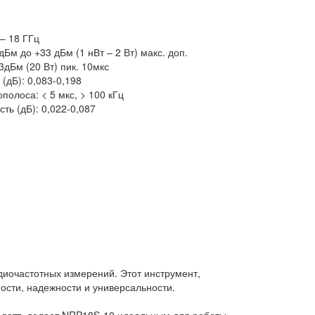
– 18 ГГц
Бм до +33 дБм (1 нВт – 2 Вт) макс. доп.
3дБм (20 Вт) пик. 10мкс
(дБ): 0,083-0,198
олоса: < 5 мкс, > 100 кГц
ть (дБ): 0,022-0,087
иочастотных измерений. Этот инструмент,
ости, надежности и универсальности.
 2 ватт, делает NRP18S-10 идеальным для работы