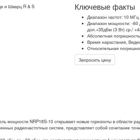
Ключевые факты
Диапазон частот: 10 МГц 
Диапазон мощности: -60 д
доп.+35дБм (3 Вт) ср./ +4
Абсолютная погрешность 
Время нарастания, Видеоп
Относительная погрешнос
Запросить цену
ль мощности NRP18S-10 открывает новые горизонты в области рад
енных радиочастотных систем, представляет собой сочетание точн
60 дБм до +33 дБм, что соответствует мощности от 1 нановатт до