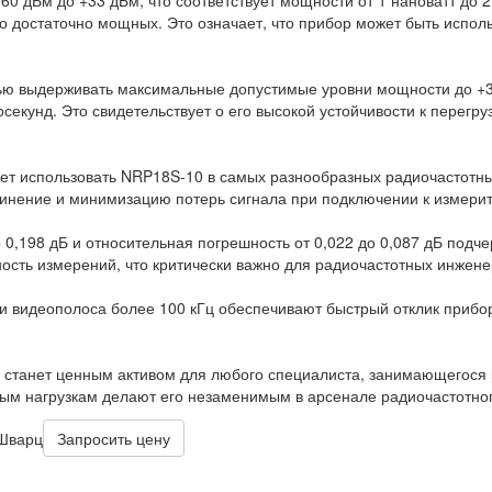
о достаточно мощных. Это означает, что прибор может быть испол
ю выдерживать максимальные допустимые уровни мощности до +35 
осекунд. Это свидетельствует о его высокой устойчивости к перегр
ет использовать NRP18S-10 в самых разнообразных радиочастотных
динение и минимизацию потерь сигнала при подключении к измери
 0,198 дБ и относительная погрешность от 0,022 до 0,087 дБ подч
ость измерений, что критически важно для радиочастотных инжене
и видеополоса более 100 кГц обеспечивают быстрый отклик прибор
 станет ценным активом для любого специалиста, занимающегося
овым нагрузкам делают его незаменимым в арсенале радиочастотно
 Шварц
Запросить цену