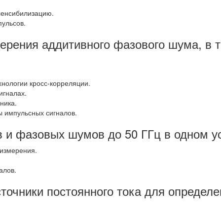
сенсибилизацию.
ульсов.
мерения аддитивного фазового шума, в 
хнологии кросс-корреляции.
игналах.
ника.
 импульсных сигналов.
в и фазовых шумов до 50 ГГц в одном у
 измерения.
алов.
очники постоянного тока для определе