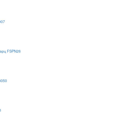
007
варц FSPN26
3050
0