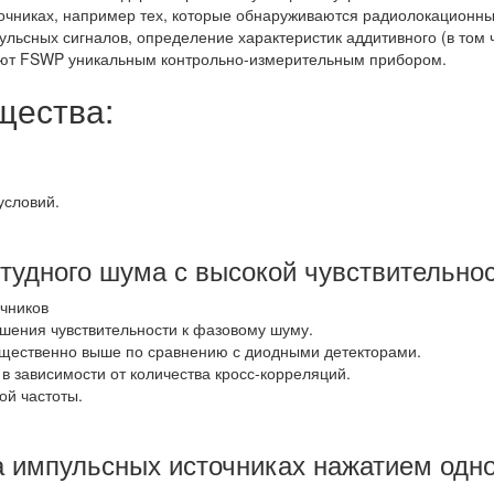
очниках, например тех, которые обнаруживаются радиолокационны
ульсных сигналов, определение характеристик аддитивного (в том
лают FSWP уникальным контрольно-измерительным прибором.
щества:
условий.
тудного шума с высокой чувствительно
чников
шения чувствительности к фазовому шуму.
ущественно выше по сравнению с диодными детекторами.
 зависимости от количества кросс-корреляций.
ой частоты.
 импульсных источниках нажатием одно